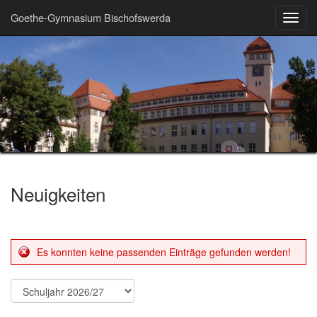
Goethe-Gymnasium Bischofswerda
Toggl
navig
Neuigkeiten
Es konnten keine passenden Einträge gefunden werden!