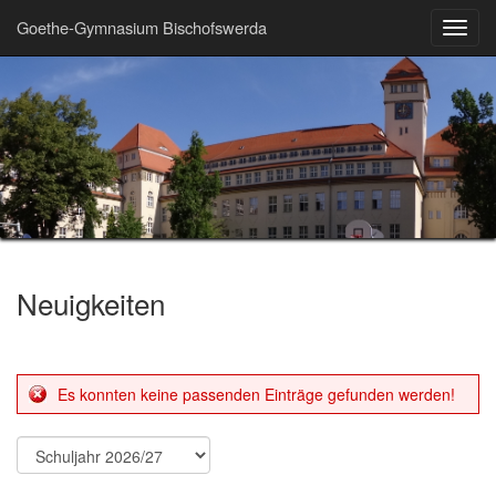
Goethe-Gymnasium Bischofswerda
Toggl
navig
Neuigkeiten
Es konnten keine passenden Einträge gefunden werden!