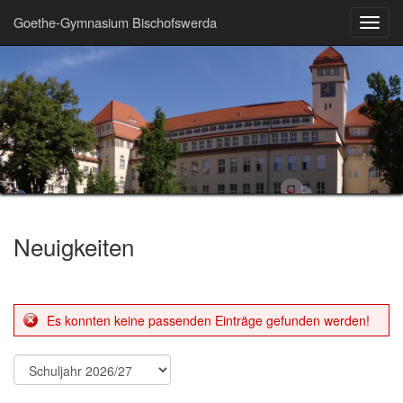
Goethe-Gymnasium Bischofswerda
Toggl
navig
Neuigkeiten
Es konnten keine passenden Einträge gefunden werden!