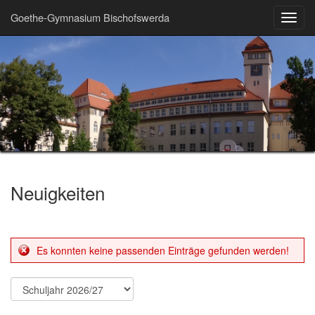
Goethe-Gymnasium Bischofswerda
Toggl
navig
Neuigkeiten
Es konnten keine passenden Einträge gefunden werden!