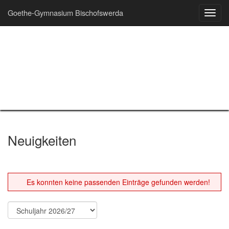
Goethe-Gymnasium Bischofswerda
Toggl
navig
Neuigkeiten
Es konnten keine passenden Einträge gefunden werden!