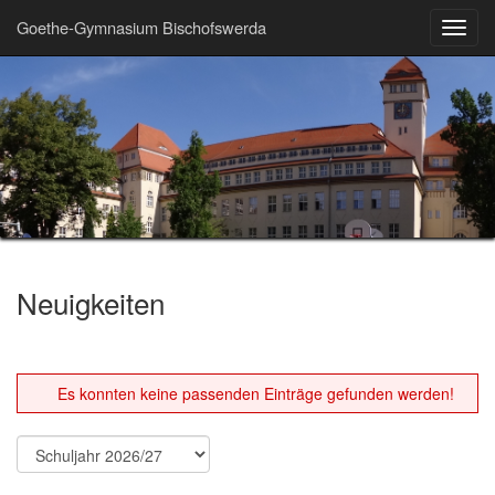
Goethe-Gymnasium Bischofswerda
Toggl
navig
Neuigkeiten
Es konnten keine passenden Einträge gefunden werden!