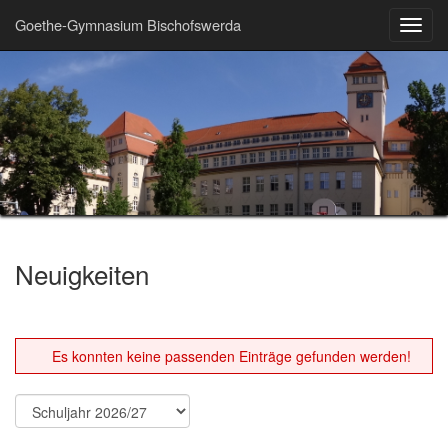
Goethe-Gymnasium Bischofswerda
Toggl
navig
Neuigkeiten
Es konnten keine passenden Einträge gefunden werden!