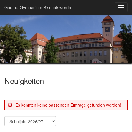
Goethe-Gymnasium Bischofswerda
Toggl
navig
Neuigkeiten
Es konnten keine passenden Einträge gefunden werden!