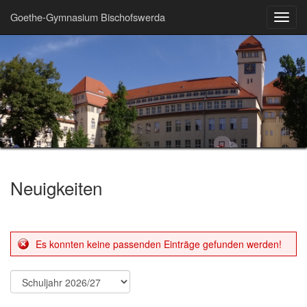
Goethe-Gymnasium Bischofswerda
Toggl
navig
Neuigkeiten
Es konnten keine passenden Einträge gefunden werden!