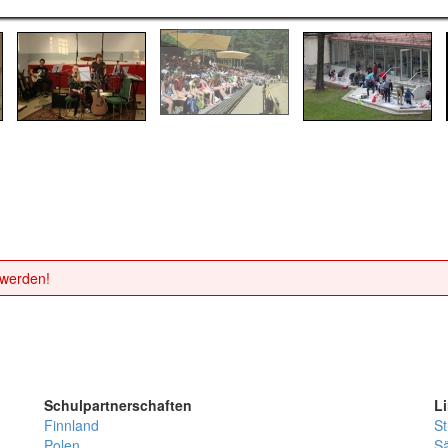
 werden!
Schulpartnerschaften
L
Finnland
St
Polen
Sä