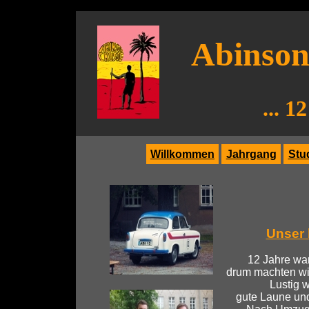
Abinson 
... 
Willkommen
Jahrgang
Stu
Unser 
12 Jahre war
drum machten wir
Lustig 
gute Laune un