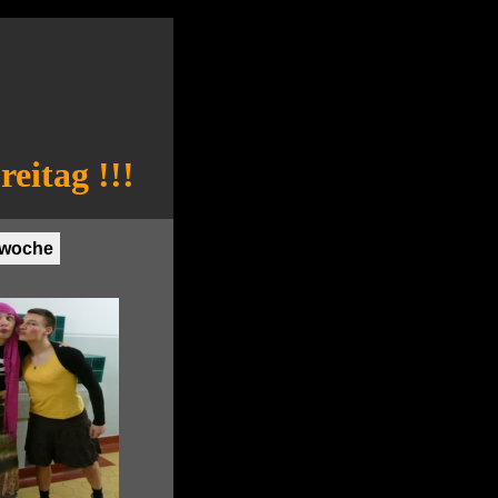
 Freitag !!!
owoche