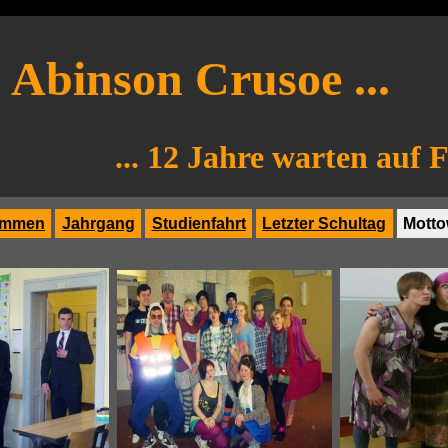
Abinson Crusoe ...
... 12 Jahre warten auf
ommen
Jahrgang
Studienfahrt
Letzter Schultag
Mott